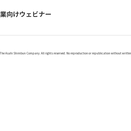
業向けウェビナー
The Asahi Shimbun Company. All rights reserved. No reproduction or republication without writte